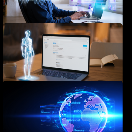
INTELLIGENCE ARTIFICIELLE
5 façons dont l’IA peut transformer votre productivité
au quotidien
12 MARCH 2020
RÉDACTION & CONTENU
Comment rédiger des emails professionnels parfaits
grâce à l’IA
12 MARCH 2020